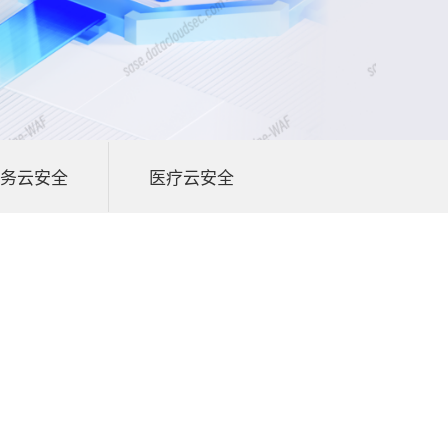
务云安全
医疗云安全