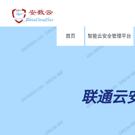
首页
智能云安全管理平台
联通云