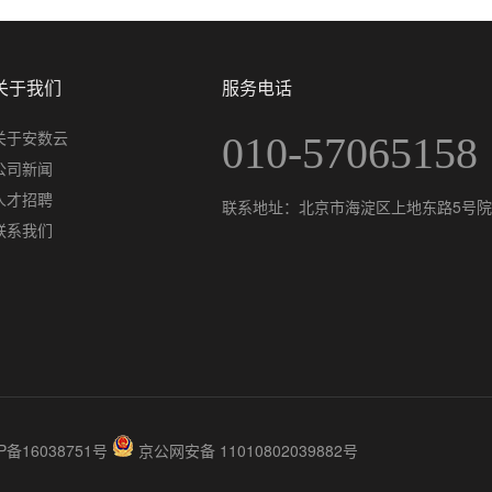
关于我们
服务电话
关于安数云
010-57065158
公司新闻
人才招聘
联系地址：北京市海淀区上地东路5号院4
联系我们
P备16038751号
京公网安备 11010802039882号