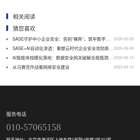
相关阅读
猜您喜欢
SASE守护中小企业安全：告别“裸奔”，筑牢数字安全防线
2026-05-29
SASE+AI自动化渗透：重塑云时代企业安全攻防新格局
2026-06-09
AI智能体规模化落地：数据安全网关破解合规瓶颈，抢占蓝海市场新机遇
2026-05-15
从马赛克作战看网络安全建设
2023-05-12
服务电话
010-57065158
联系地址：北京市海淀区上地东路5号院4号楼2层202室