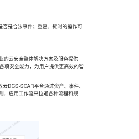
是否是合法事件；重复、耗时的操作可
业的云安全整体解决方案及服务提供
各项安全能力，为用户提供更高效的智
DCS-SOAR
数云
平台通过资产、事件、
则，应用工作流来拉通各种流程和规