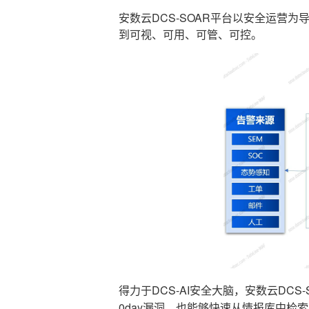
DCS-SOAR
安数云
平台以安全运营为
到可视、可用、可管、可控。
DCS-AI
DCS-
得力于
安全大脑，安数云
0day
漏洞，也能够快速从情报库中检索