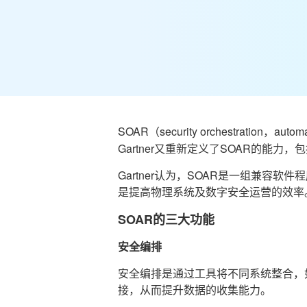
SOAR
security orchestration
automa
（
，
Gartner
SOAR
又重新定义了
的能力，包
Gartner
SOAR
认为，
是一组兼容软件程
是提高物理系统及数字安全运营的效率
SOAR
的三大功能
安全编排
安全编排是通过工具将不同系统整合，
接，从而提升数据的收集能力。