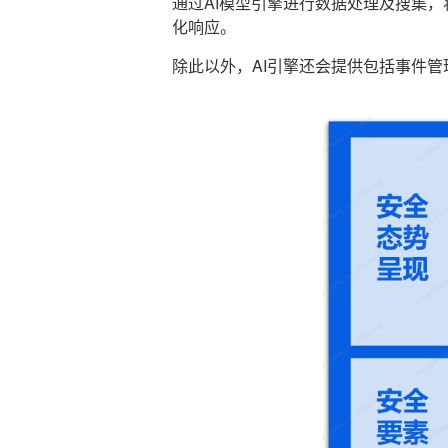
AI
通过
模型引擎进行数据处理及搜集，
化响应。
AI
除此以外，
引擎还会提供包括事件管