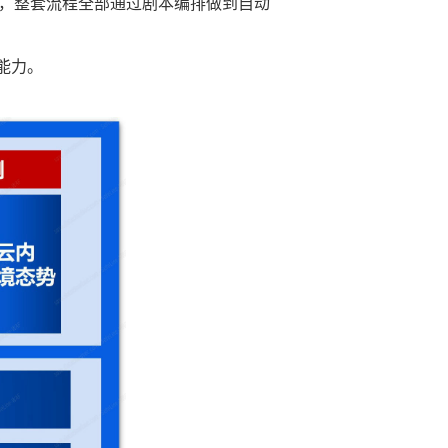
，整套流程全部通过剧本编排做到自动
能力。