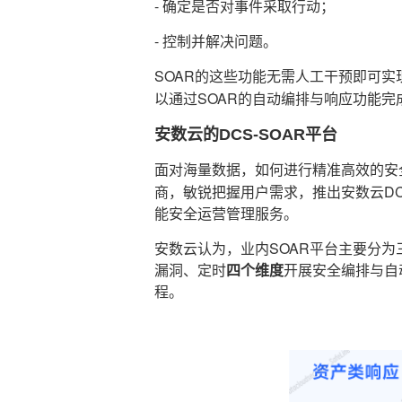
-
确定是否对事件采取行动；
-
控制并解决问题。
SOAR
的这些功能无需人工干预即可实
SOAR
以通过
的自动编排与响应功能完
安数云的
DCS-SOAR
平台
面对海量数据，如何进行精准高效的安
D
商，敏锐把握用户需求，推出安数云
能安全运营管理服务。
SOAR
安数云认为，业内
平台主要分为
漏洞、定时
四个维度
开展安全编排与自
程。