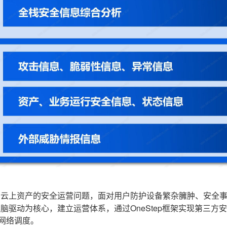
户云上资产的安全运营问题，面对用户防护设备繁杂臃肿、安全
OneStep
大脑驱动为核心，建立运营体系，通过
框架实现第三方安
网络调度。