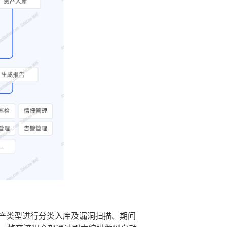
产类型进行分类入库及漏洞扫描、期间