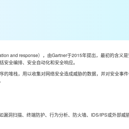
tion and response
Gartner
2015
），由
于
年提出，最初的含义是
括安全编排、安全自动化和安全响应。
序的堆栈，用以收集对网络安全造成威胁的数据，并对安全事件
。
IDS/IPS
如漏洞扫描、终端防护、行为分析、防火墙、
或外部威