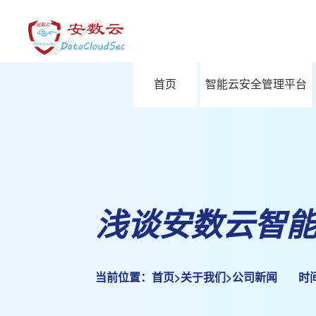
首页
智能云安全管理平台
浅谈安数云智能
当前位置：
首页
>
关于我们
>
公司新闻
时间