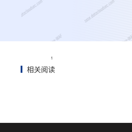
1
相关阅读