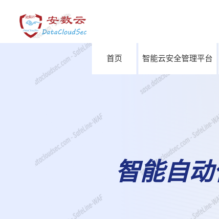
首页
智能云安全管理平台
智能自动