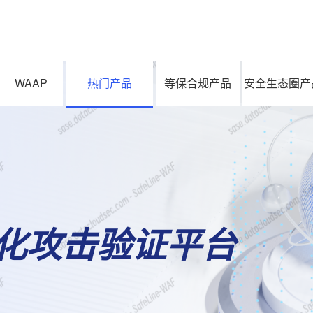
WAAP
热门产品
等保合规产品
安全生态圈产
化攻击验证平台