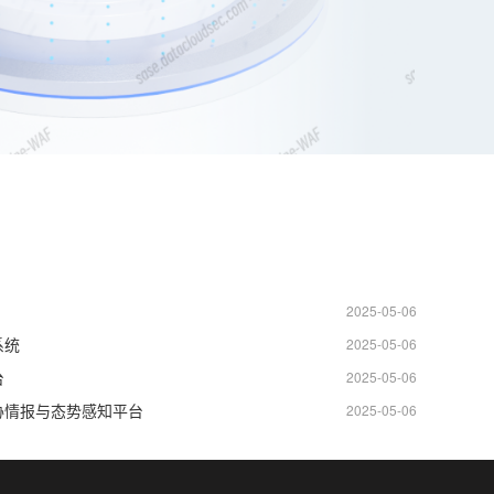
2025-05-06
系统
2025-05-06
台
2025-05-06
胁情报与态势感知平台
2025-05-06