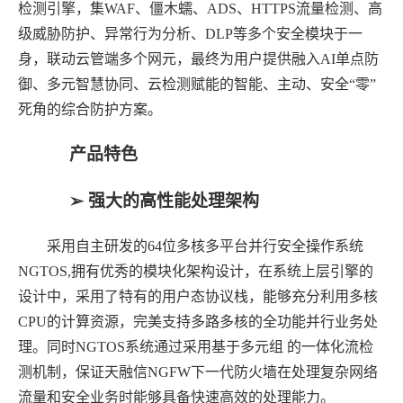
检测引擎，集
WAF
、僵木蠕、
ADS
、
HTTPS
流量检测、高
级威胁防护、异常行为分析、
DLP
等多个安全模块于一
身，联动云管端多个网元，最终为用户提供融入
AI
单点防
御、多元智慧协同、云检测赋能的智能、主动、安全
“零”
死角的综合防护方案。
产品特色
➢ 强大的高性能处理架构
采用自主研发的
64
位多核多平台并行安全操作系统
NGTOS,
拥有优秀的模块化架构设计，在系统上层引擎的
设计中，采用了特有的用户态协议栈，能够充分利用多核
CPU
的计算资源，完美支持多路多核的全功能并行业务处
理。同时
NGTOS
系统通过采用基于多元组
的一体化流检
测机制，保证天融信
NGFW
下一代防火墙在处理复杂网络
流量和安全业务时能够具备快速高效的处理能力。